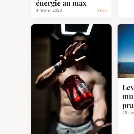
énergie au max
4 février 2026
7 min
Les
mus
pra
26 no