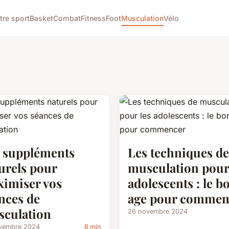
tre sport
Basket
Combat
Fitness
Foot
Musculation
Vélo
 suppléments
Les techniques de
urels pour
musculation pour
imiser vos
adolescents : le b
nces de
age pour commen
culation
26 novembre 2024
vembre 2024
6 min