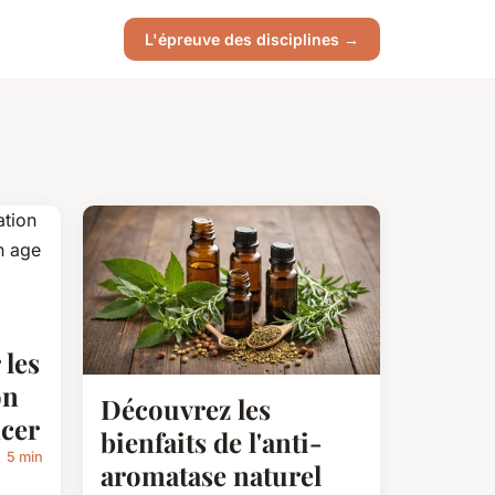
L'épreuve des disciplines →
 les
on
Découvrez les
cer
bienfaits de l'anti-
5 min
aromatase naturel