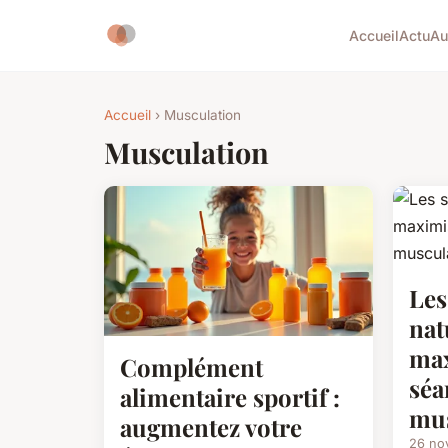
Accueil
Actu
Au
Accueil
› Musculation
Musculation
Les
nat
max
Complément
séa
alimentaire sportif :
mus
augmentez votre
26 no