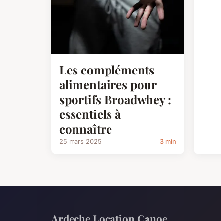
Les compléments
alimentaires pour
sportifs Broadwhey :
essentiels à
connaître
25 mars 2025
3 min
Ardeche Location Canoe